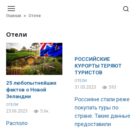
Перейти
к
Главная
»
Отели
контенту
Отели
РОССИЙСКИЕ
КУРОРТЫ ТЕРЯЮТ
ТУРИСТОВ
ОТЕЛИ
25 любопытнейших
31.05.2023
593
фактов о Новой
Зеландии
Россияне стали реже
ОТЕЛИ
покупать туры по
23.06.2023
5.6к.
стране. Такие данные
Располо
предоставили